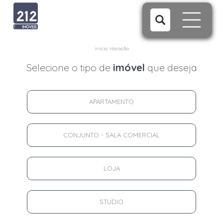
início
>
locação
Selecione o tipo de
imóvel
que deseja
APARTAMENTO
CONJUNTO - SALA COMERCIAL
LOJA
STUDIO