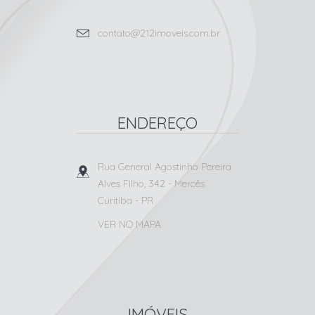
contato@212imoveis.com.br
ENDEREÇO
Rua General Agostinho Pereira
Alves Filho, 342
- Mercês
Curitiba
-
PR
VER NO MAPA
IMÓVEIS