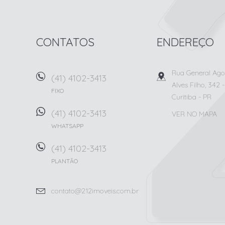
CONTATOS
ENDEREÇO
Rua General Agos
(41) 4102-3413
Alves Filho, 342
-
FIXO
Curitiba
-
PR
(41) 4102-3413
VER NO MAPA
WHATSAPP
(41) 4102-3413
PLANTÃO
contato@212imoveis.com.br