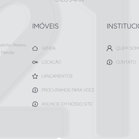
IMÓVEIS
INSTITUC
tinho Pereira
VENDA
QUEM SOM
 Mercês
LOCAÇÃO
CONTATO
LANÇAMENTOS
PROCURAMOS PARA VOCÊ
ANUNCIE EM NOSSO SITE