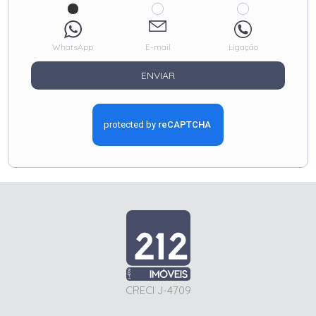
WhatsApp
E-mail
Ligação
ENVIAR
CRECI J-4709