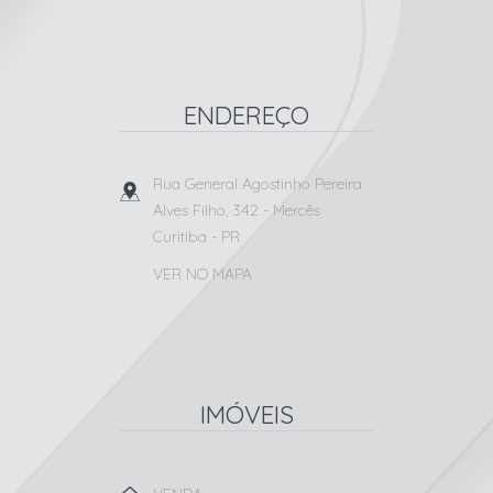
ENDEREÇO
Rua General Agostinho Pereira
Alves Filho, 342
- Mercês
Curitiba
-
PR
VER NO MAPA
IMÓVEIS