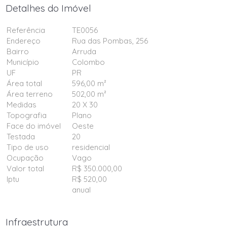
Detalhes do Imóvel
Referência
TE0056
Endereço
Rua das Pombas, 256
Bairro
Arruda
Município
Colombo
UF
PR
Área total
596,00 m²
Área terreno
502,00 m²
Medidas
20 X 30
Topografia
Plano
Face do imóvel
Oeste
Testada
20
Tipo de uso
residencial
Ocupação
Vago
Valor total
R$ 350.000,00
Iptu
R$ 520,00
anual
Infraestrutura