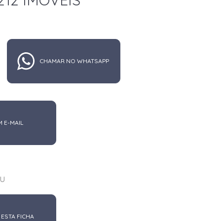
212 IMÓVEIS
CHAMAR NO WHATSAPP
M E-MAIL
u
 ESTA FICHA