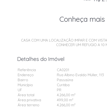
Conheça mais 
CASA COM UMA LOCALIZAÇÃO IMPAR E COM VISTA
CONHECER UM REFUGIO A 10 
Detalhes do Imóvel
Referência
CA0201
Endereço
Rua Albino Evaldo Müller, 113
Bairro
Passaúna
Município
Curitiba
UF
PR
Área total
4.266,00 m²
Área privativa
499,00 m²
Área terreno
4.266,00 m²