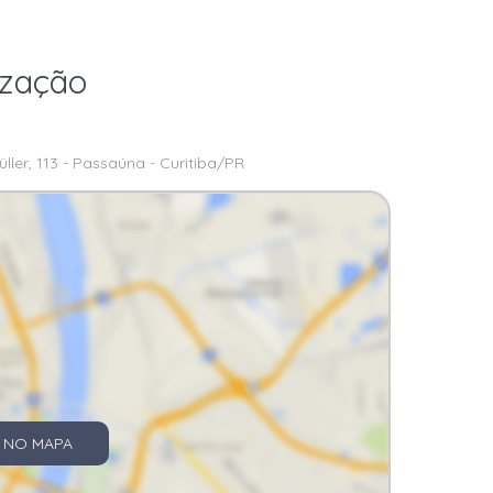
ização
ller, 113 - Passaúna - Curitiba/PR
 NO MAPA