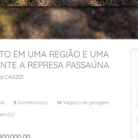
TO EM UMA REGIÃO E UMA
NTE A REPRESA PASSAÚNA.
ia CA0201
va
5
Dormitório(s)
10
Vaga(s) de garagem
iro(s)
900.000,00