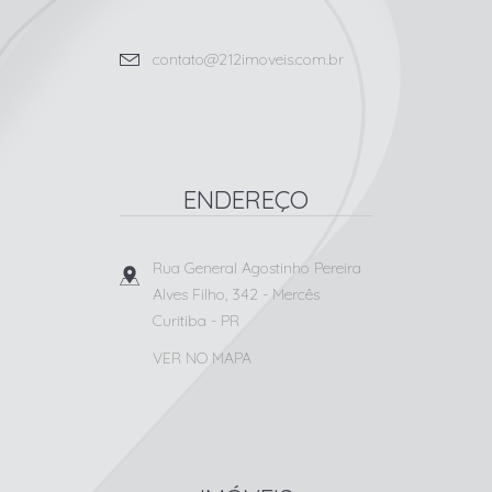
contato@212imoveis.com.br
ENDEREÇO
Rua General Agostinho Pereira
Alves Filho, 342
- Mercês
Curitiba
-
PR
VER NO MAPA