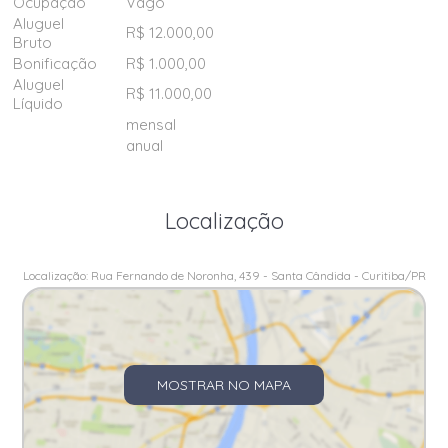
Ocupação
Vago
Aluguel
R$ 12.000,00
Bruto
Bonificação
R$ 1.000,00
Aluguel
R$ 11.000,00
Líquido
mensal
anual
Localização
Localização: Rua Fernando de Noronha, 439 - Santa Cândida - Curitiba/PR
MOSTRAR NO MAPA