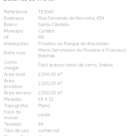
Referência
TE0043
Endereço
Rua Fernando de Noronha, 439
Bairro
Santa Cândida
Município
Curitiba
UF
PR
Imediações
Próximo ao Parque do Bacacheri
Maria Geronasso do Rosário e Francisco
Entre ruas
Balchak
Como
Fácil acesso tanto de carro, ônibus.
chegar
Área total
2.200,00 m²
Área
2.200,00 m²
privativa
Área terreno
2.200,00 m²
Medidas
69 X 32
Topografia
Plano
Face do
Leste
imóvel
Testada
69
Tipo de uso
comercial