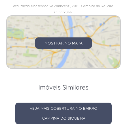
Localização: Monsenhor Ivo Zanlorenzi, 2011 - Campina do Siqueira -
Curitiba/PR
MOSTRAR NO MAPA
Imóveis Similares
VEJA MAIS COBERTURA NO BAIRRO
CAMPINA DO SIQUEIRA