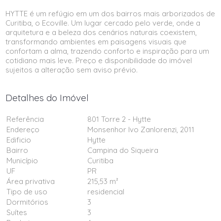
HYTTE é um refúgio em um dos bairros mais arborizados de
Curitiba, o Ecoville. Um lugar cercado pelo verde, onde a
arquitetura e a beleza dos cenários naturais coexistem,
transformando ambientes em paisagens visuais que
confortam a alma, trazendo conforto e inspiração para um
cotidiano mais leve. Preço e disponibilidade do imóvel
sujeitos a alteração sem aviso prévio.
Detalhes do Imóvel
Referência
801 Torre 2 - Hytte
Endereço
Monsenhor Ivo Zanlorenzi, 2011
Edificio
Hytte
Bairro
Campina do Siqueira
Município
Curitiba
UF
PR
Área privativa
215,53 m²
Tipo de uso
residencial
Dormitórios
3
Suítes
3