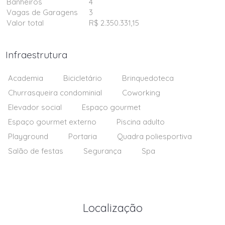
Banheiros
4
Vagas de Garagens
3
Valor total
R$ 2.350.331,15
Infraestrutura
Academia
Bicicletário
Brinquedoteca
Churrasqueira condominial
Coworking
Elevador social
Espaço gourmet
Espaço gourmet externo
Piscina adulto
Playground
Portaria
Quadra poliesportiva
Salão de festas
Segurança
Spa
Localização