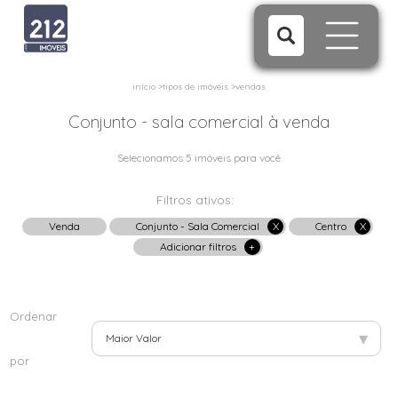
início
>
tipos de imóveis
>
vendas
Conjunto - sala comercial à venda
Selecionamos 5 imóveis para você
Filtros ativos:
Venda
Conjunto - Sala Comercial
X
Centro
X
Adicionar filtros
+
Ordenar
▾
Maior Valor
por