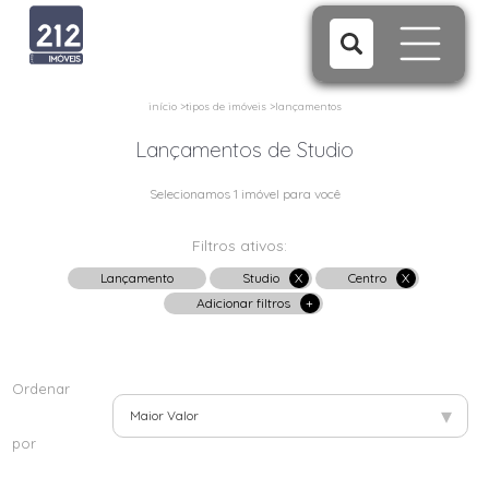
início
>
tipos de imóveis
>
lançamentos
Lançamentos de Studio
Selecionamos 1 imóvel para você
Filtros ativos:
Lançamento
Studio
X
Centro
X
Adicionar filtros
+
Ordenar
▾
Maior Valor
por