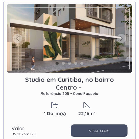
Studio em Curitiba, no bairro
Centro -
Referência 305 - Cena Passeio
1
Dorm(s)
22,16m²
Valor
VEJA MAIS
R$ 287.399,78