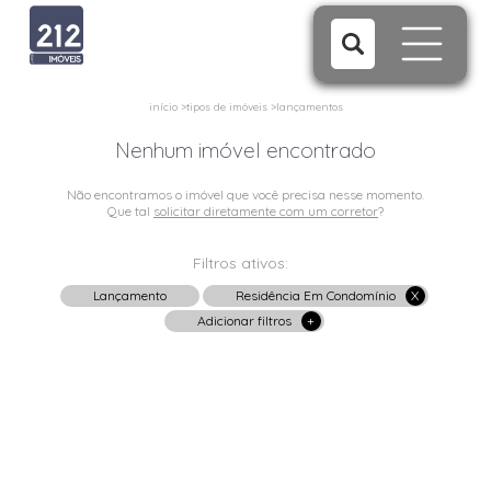
início
>
tipos de imóveis
>
lançamentos
Nenhum imóvel encontrado
Não encontramos o imóvel que você precisa nesse momento.
Que tal
solicitar diretamente com um corretor
?
Filtros ativos:
Lançamento
Residência Em Condomínio
X
Adicionar filtros
+