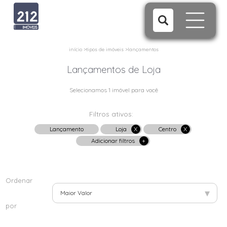
início
>
tipos de imóveis
>
lançamentos
Lançamentos de Loja
Selecionamos 1 imóvel para você
Filtros ativos:
Lançamento
Loja
X
Centro
X
Adicionar filtros
+
Ordenar
▾
Maior Valor
por