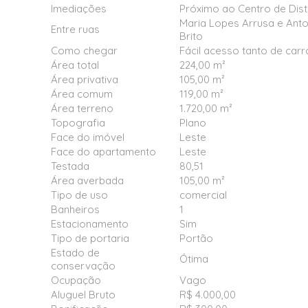
Imediações
Próximo ao Centro de Dist
Maria Lopes Arrusa e Ant
Entre ruas
Brito
Como chegar
Fácil acesso tanto de carro
Área total
224,00 m²
Área privativa
105,00 m²
Área comum
119,00 m²
Área terreno
1.720,00 m²
Topografia
Plano
Face do imóvel
Leste
Face do apartamento
Leste
Testada
80,51
Área averbada
105,00 m²
Tipo de uso
comercial
Banheiros
1
Estacionamento
Sim
Tipo de portaria
Portão
Estado de
Ótima
conservação
Ocupação
Vago
Aluguel Bruto
R$ 4.000,00