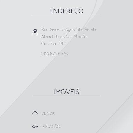
ENDEREÇO
Rua General Agostinho Pereira
Alves Filho, 342
- Mercês
Curitiba
-
PR
VER NO MAPA
IMÓVEIS
VENDA
LOCAÇÃO