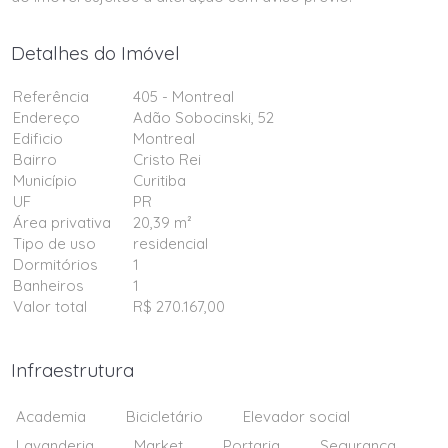
Detalhes do Imóvel
Referência
405 - Montreal
Endereço
Adão Sobocinski, 52
Edificio
Montreal
Bairro
Cristo Rei
Município
Curitiba
UF
PR
Área privativa
20,39 m²
Tipo de uso
residencial
Dormitórios
1
Banheiros
1
Valor total
R$ 270.167,00
Infraestrutura
Academia
Bicicletário
Elevador social
Lavanderia
Market
Portaria
Segurança