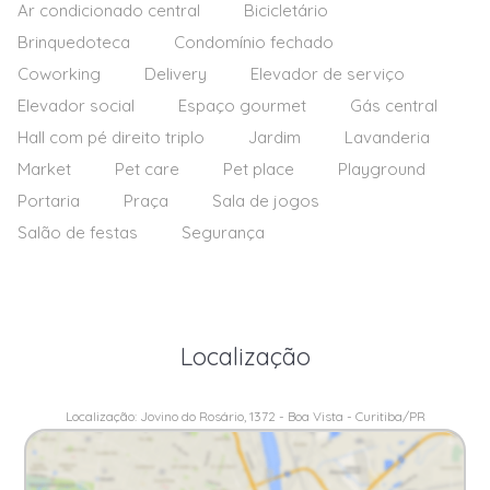
Ar condicionado central
Bicicletário
Brinquedoteca
Condomínio fechado
Coworking
Delivery
Elevador de serviço
Elevador social
Espaço gourmet
Gás central
Hall com pé direito triplo
Jardim
Lavanderia
Market
Pet care
Pet place
Playground
Portaria
Praça
Sala de jogos
Salão de festas
Segurança
Localização
Localização: Jovino do Rosário, 1372 - Boa Vista - Curitiba/PR