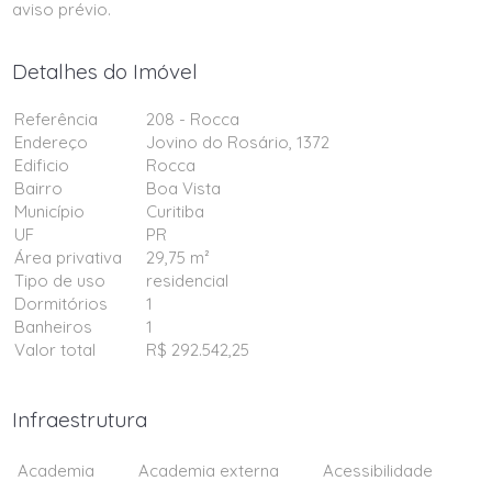
aviso prévio.
Detalhes do Imóvel
Referência
208 - Rocca
Endereço
Jovino do Rosário, 1372
Edificio
Rocca
Bairro
Boa Vista
Município
Curitiba
UF
PR
Área privativa
29,75 m²
Tipo de uso
residencial
Dormitórios
1
Banheiros
1
Valor total
R$ 292.542,25
Infraestrutura
Academia
Academia externa
Acessibilidade