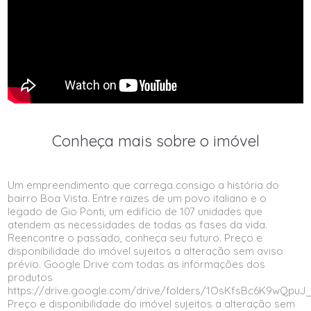
Conheça mais sobre o imóvel
Um empreendimento que carrega consigo a história do
bairro Boa Vista. Entre raizes de um povo italiano e o
legado de Gio Ponti, um edifício de 107 unidades que
atendem as necessidades de todas as fases da vida.
Reencontre o passado, conheça seu futuro. Preço e
disponibilidade do imóvel sujeitos a alteração sem aviso
prévio. Google Drive com todas as informações dos
produtos
https://drive.google.com/drive/folders/1OsKfsBc6K9wQpuJ
Preço e disponibilidade do imóvel sujeitos a alteração sem