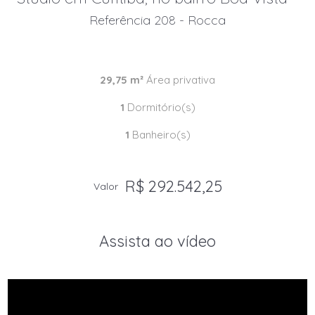
Referência 208 - Rocca
29,75 m²
Área privativa
1
Dormitório(s)
1
Banheiro(s)
R$ 292.542,25
Valor
Assista ao vídeo