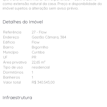
como extensão natural da casa. Preço e disponibilidade do
imóvel sujeitos a alteração sem aviso prévio.
Detalhes do Imóvel
Referência
27 - Flow
Endereço
Gastão Câmara, 384
Edificio
Flow
Bairro
Bigorrilho
Município
Curitiba
UF
PR
Área privativa
22,65 m²
Tipo de uso
residencial
Dormitórios
1
Banheiros
1
Valor total
R$ 340.543,00
Infraestrutura