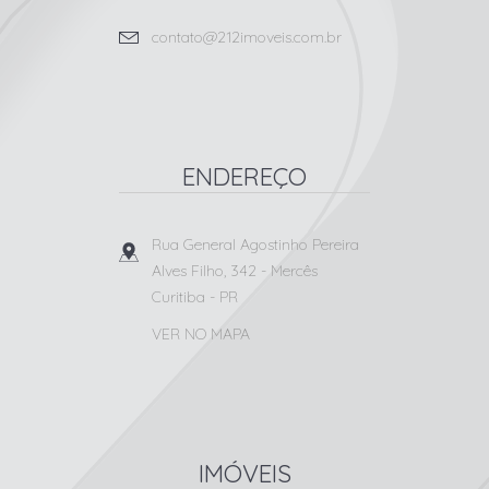
contato@212imoveis.com.br
ENDEREÇO
Rua General Agostinho Pereira
Alves Filho, 342
- Mercês
Curitiba
-
PR
VER NO MAPA
IMÓVEIS