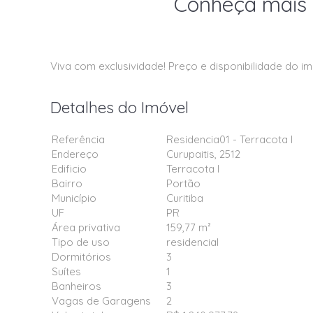
Conheça mais 
Viva com exclusividade! Preço e disponibilidade do im
Detalhes do Imóvel
Referência
Residencia01 - Terracota I
Endereço
Curupaitis, 2512
Edificio
Terracota I
Bairro
Portão
Município
Curitiba
UF
PR
Área privativa
159,77 m²
Tipo de uso
residencial
Dormitórios
3
Suítes
1
Banheiros
3
Vagas de Garagens
2