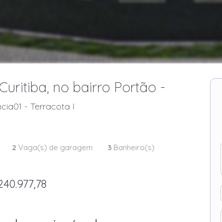
itiba, no bairro Portão -
cia01 - Terracota I
2
Vaga(s) de garagem
3
Banheiro(s)
240.977,78