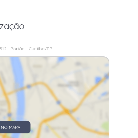
ização
512 - Portão - Curitiba/PR
 NO MAPA