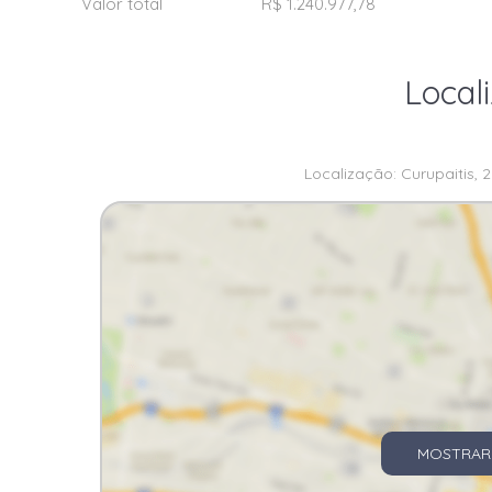
Valor total
R$ 1.240.977,78
Local
Localização: Curupaitis, 2
MOSTRAR