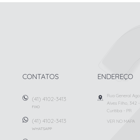
212 IMÓVEIS
CONTATOS
ENDEREÇO
Rua General Agos
(41) 4102-3413
Alves Filho, 342
-
FIXO
Curitiba
-
PR
(41) 4102-3413
VER NO MAPA
WHATSAPP