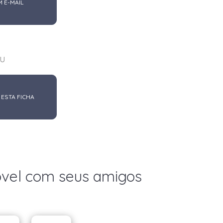
M E-MAIL
u
 ESTA FICHA
óvel com seus amigos