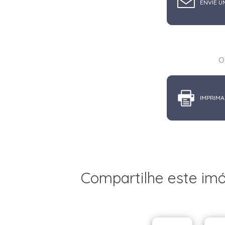
ENVIE U
o
IMPRIMA
Compartilhe este im