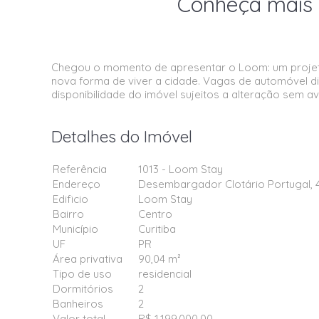
Conheça mais 
Chegou o momento de apresentar o Loom: um projeto 
nova forma de viver a cidade. Vagas de automóvel di
disponibilidade do imóvel sujeitos a alteração sem av
Detalhes do Imóvel
Referência
1013 - Loom Stay
Endereço
Desembargador Clotário Portugal, 
Edificio
Loom Stay
Bairro
Centro
Município
Curitiba
UF
PR
Área privativa
90,04 m²
Tipo de uso
residencial
Dormitórios
2
Banheiros
2
Valor total
R$ 1.199.000,00