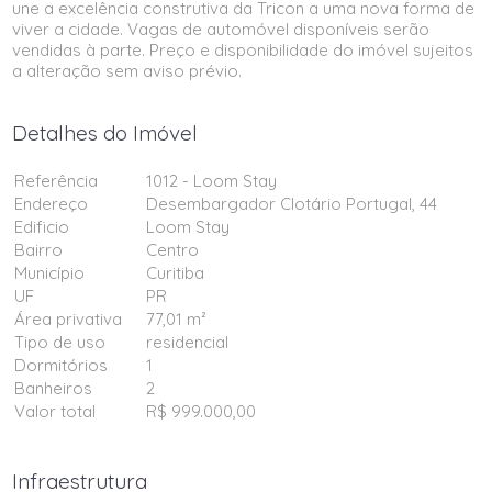
une a excelência construtiva da Tricon a uma nova forma de
viver a cidade. Vagas de automóvel disponíveis serão
vendidas à parte. Preço e disponibilidade do imóvel sujeitos
a alteração sem aviso prévio.
Detalhes do Imóvel
Referência
1012 - Loom Stay
Endereço
Desembargador Clotário Portugal, 44
Edificio
Loom Stay
Bairro
Centro
Município
Curitiba
UF
PR
Área privativa
77,01 m²
Tipo de uso
residencial
Dormitórios
1
Banheiros
2
Valor total
R$ 999.000,00
Infraestrutura