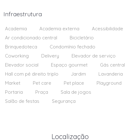
Infraestrutura
Academia
Academia externa
Acessibilidade
Ar condicionado central
Bicicletário
Brinquedoteca
Condomínio fechado
Coworking
Delivery
Elevador de serviço
Elevador social
Espaço gourmet
Gás central
Hall com pé direito triplo
Jardim
Lavanderia
Market
Pet care
Pet place
Playground
Portaria
Praça
Sala de jogos
Salão de festas
Segurança
Localização