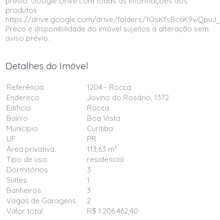
prévio. Google Drive com todas as informações dos
produtos
https://drive.google.com/drive/folders/1OsKfsBc6K9wQpuJ
Preço e disponibilidade do imóvel sujeitos a alteração sem
aviso prévio.
Detalhes do Imóvel
Referência
1204 - Rocca
Endereço
Jovino do Rosário, 1372
Edificio
Rocca
Bairro
Boa Vista
Município
Curitiba
UF
PR
Área privativa
113,63 m²
Tipo de uso
residencial
Dormitórios
3
Suítes
1
Banheiros
3
Vagas de Garagens
2
Valor total
R$ 1.206.462,40