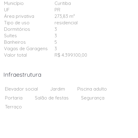
Município
Curitiba
UF
PR
Área privativa
273,83 m²
Tipo de uso
residencial
Dormitórios
3
Suítes
3
Banheiros
5
Vagas de Garagens
3
Valor total
R$ 4.399.100,00
Infraestrutura
Elevador social
Jardim
Piscina adulto
Portaria
Salão de festas
Segurança
Terraço