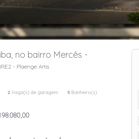
ba, no bairro Mercês -
RE2 - Plaenge Artis
2
Vaga(s) de garagem
5
Banheiro(s)
198.080,00