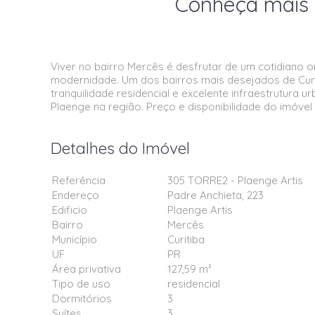
Conheça mais 
Viver no bairro Mercês é desfrutar de um cotidiano 
modernidade. Um dos bairros mais desejados de Cur
tranquilidade residencial e excelente infraestrutura 
Plaenge na região. Preço e disponibilidade do imóvel 
Detalhes do Imóvel
Referência
305 TORRE2 - Plaenge Artis
Endereço
Padre Anchieta, 223
Edificio
Plaenge Artis
Bairro
Mercês
Município
Curitiba
UF
PR
Área privativa
127,59 m²
Tipo de uso
residencial
Dormitórios
3
Suítes
3