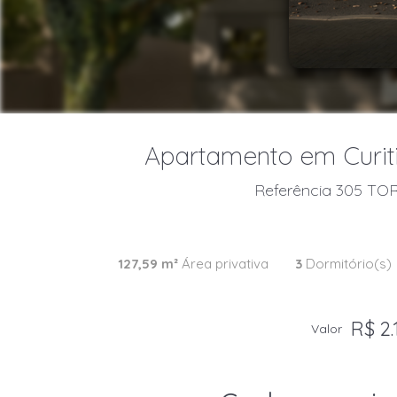
Apartamento em Curiti
Referência 305 TOR
127,59 m²
Área privativa
3
Dormitório(s)
R$ 2.
Valor