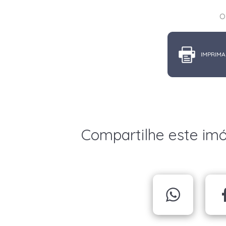
o
IMPRIMA
Compartilhe este im
X