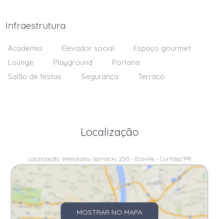
Infraestrutura
Academia
Elevador social
Espaço gourmet
Lounge
Playground
Portaria
Salão de festas
Segurança
Terraço
Localização
Localização: Wenceslau Sarnacki, 250 - Ecoville - Curitiba/PR
MOSTRAR NO MAPA