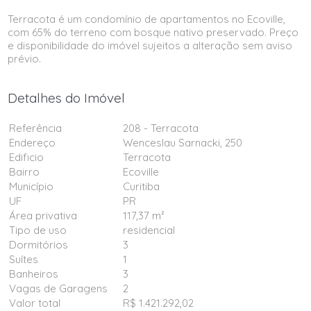
Terracota é um condomínio de apartamentos no Ecoville,
com 65% do terreno com bosque nativo preservado. Preço
e disponibilidade do imóvel sujeitos a alteração sem aviso
prévio.
Detalhes do Imóvel
Referência
208 - Terracota
Endereço
Wenceslau Sarnacki, 250
Edificio
Terracota
Bairro
Ecoville
Município
Curitiba
UF
PR
Área privativa
117,37 m²
Tipo de uso
residencial
Dormitórios
3
Suítes
1
Banheiros
3
Vagas de Garagens
2
Valor total
R$ 1.421.292,02