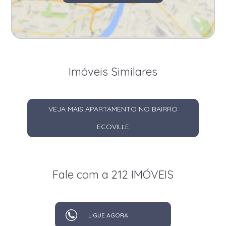
Imóveis Similares
VEJA MAIS APARTAMENTO NO BAIRRO
ECOVILLE
Fale com a 212 IMÓVEIS
LIGUE AGORA