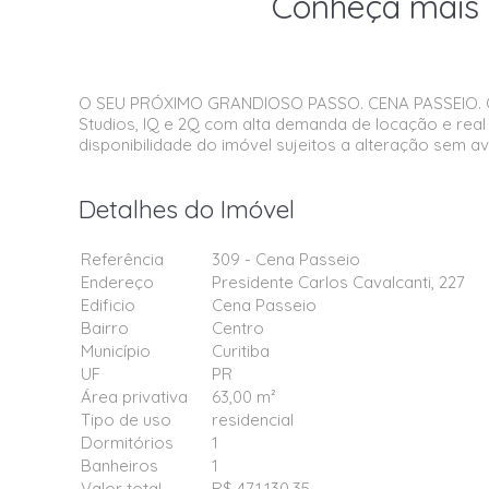
Conheça mais 
O SEU PRÓXIMO GRANDIOSO PASSO. CENA PASSEIO. O i
Studios, IQ e 2Q com alta demanda de locação e real 
disponibilidade do imóvel sujeitos a alteração sem av
Detalhes do Imóvel
Referência
309 - Cena Passeio
Endereço
Presidente Carlos Cavalcanti, 227
Edificio
Cena Passeio
Bairro
Centro
Município
Curitiba
UF
PR
Área privativa
63,00 m²
Tipo de uso
residencial
Dormitórios
1
Banheiros
1
Valor total
R$ 471.130,35