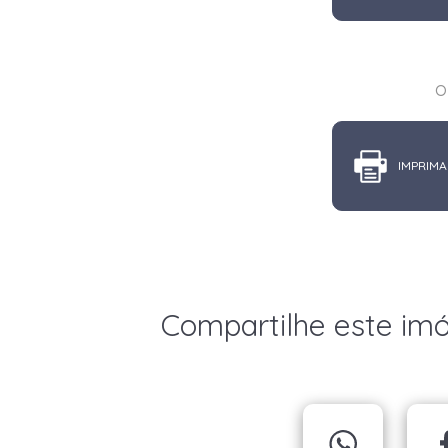
o
IMPRIMA
Compartilhe este im
X