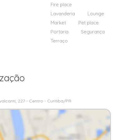
Fire place
Lavanderia
Lounge
Market
Pet place
Portaria
Segurança
Terraço
ização
alcanti, 227 - Centro - Curitiba/PR