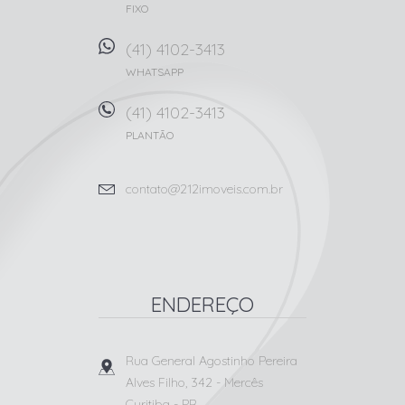
FIXO
(41) 4102-3413
WHATSAPP
(41) 4102-3413
PLANTÃO
contato@212imoveis.com.br
ENDEREÇO
Rua General Agostinho Pereira
Alves Filho, 342
- Mercês
Curitiba
-
PR