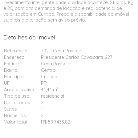
investimento inteligente onde a cidade acontece. Studios, IQ
e 2Q com alta demanda de locação e real potencial de
valorização em Curitiba. Preço e disponibilidade do imóvel
sujeitos a alteração sem aviso prévio.
Detalhes do Imóvel
Referência
702 - Cena Passeio
Endereço
Presidente Carlos Cavalcanti, 227
Edificio
Cena Passeio
Bairro
Centro
Município
Curitiba
UF
PR
Área privativa
44,44 m²
Tipo de uso
residencial
Dormitórios
2
Suítes
1
Banheiros
2
Valor total
R$ 599.433,82