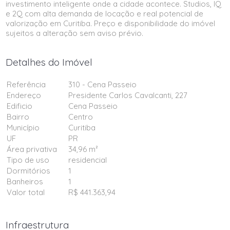
investimento inteligente onde a cidade acontece. Studios, IQ
e 2Q com alta demanda de locação e real potencial de
valorização em Curitiba. Preço e disponibilidade do imóvel
sujeitos a alteração sem aviso prévio.
Detalhes do Imóvel
Referência
310 - Cena Passeio
Endereço
Presidente Carlos Cavalcanti, 227
Edificio
Cena Passeio
Bairro
Centro
Município
Curitiba
UF
PR
Área privativa
34,96 m²
Tipo de uso
residencial
Dormitórios
1
Banheiros
1
Valor total
R$ 441.363,94
Infraestrutura