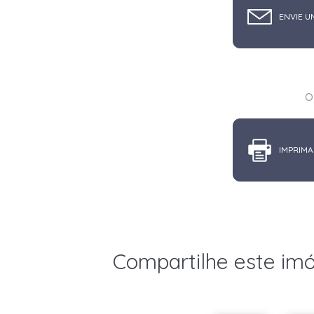
ENVIE U
o
IMPRIMA
Compartilhe este im