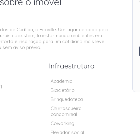
sobre o imóvel
s de Curitiba, o Ecoville. Um lugar cercado pelo
aturais coexistem, transformando ambientes em
forto e inspiração para um cotidiano mais leve.
o sem aviso prévio.
Infraestrutura
Academia
1
Bicicletário
Brinquedoteca
Churrasqueira
condominial
Coworking
Elevador social