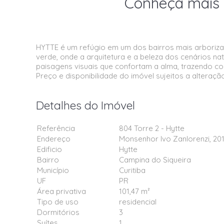
Conheça mais 
HYTTE é um refúgio em um dos bairros mais arborizado
verde, onde a arquitetura e a beleza dos cenários n
paisagens visuais que confortam a alma, trazendo con
Preço e disponibilidade do imóvel sujeitos a alteraçã
Detalhes do Imóvel
Referência
804 Torre 2 - Hytte
Endereço
Monsenhor Ivo Zanlorenzi, 201
Edificio
Hytte
Bairro
Campina do Siqueira
Município
Curitiba
UF
PR
Área privativa
101,47 m²
Tipo de uso
residencial
Dormitórios
3
Suítes
1