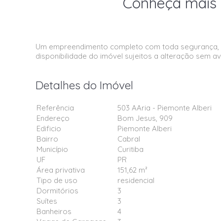
Conheça mais 
Um empreendimento completo com toda segurança, c
disponibilidade do imóvel sujeitos a alteração sem av
Detalhes do Imóvel
Referência
503 AAria - Piemonte Alberi
Endereço
Bom Jesus, 909
Edificio
Piemonte Alberi
Bairro
Cabral
Município
Curitiba
UF
PR
Área privativa
151,62 m²
Tipo de uso
residencial
Dormitórios
3
Suítes
3
Banheiros
4