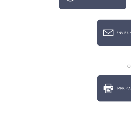
ENVIE U
o
IMPRIMA