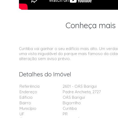
Conheça mais 
Curitiba vai ganhar o seu edifício mais alto. Um verda
uma vista inigualável do parque mais famoso da cidad
alteração sem aviso prévio.
Detalhes do Imóvel
Referência
2601 - OÁS Barigui
Endereço
Padre Anchieta, 2727
Edificio
OÁS Barigui
Bairro
Bigorrilho
Município
Curitiba
UF
PR