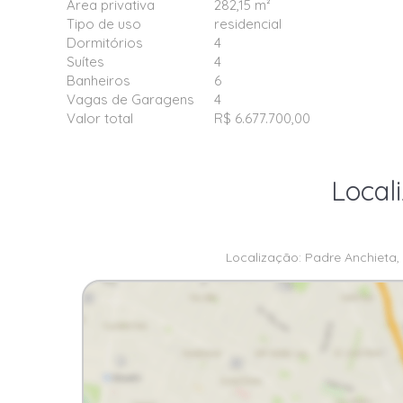
Área privativa
282,15 m²
Tipo de uso
residencial
Dormitórios
4
Suítes
4
Banheiros
6
Vagas de Garagens
4
Valor total
R$ 6.677.700,00
Local
Localização: Padre Anchieta, 2