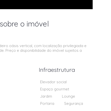
sobre o imóvel
deiro oásis vertical, com localização privilegiada e
e. Preço e disponibilidade do imóvel sujeitos a
Infraestrutura
Elevador social
Espaço gourmet
Jardim
Lounge
Portaria
Segurança