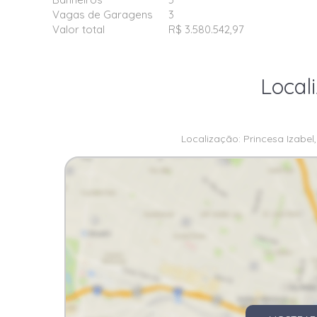
Vagas de Garagens
3
Valor total
R$ 3.580.542,97
Local
Localização: Princesa Izabel, 