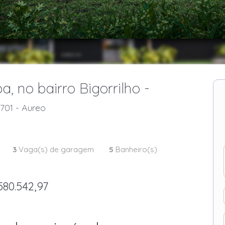
, no bairro Bigorrilho -
701 - Aureo
3
Vaga(s) de garagem
5
Banheiro(s)
580.542,97