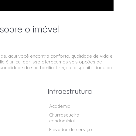
sobre o imóvel
de, aqui você encontra conforto, qualidade de vida e
ia é única, por isso oferecemos seis opções de
sonalidade da sua família. Preço e disponibilidade do
Infraestrutura
Academia
Churrasqueira
condominial
Elevador de serviço