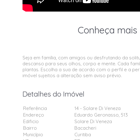
Conheça mais 
Seja em família, com amigos ou desfrutando da solitu
descanso para seus olhos, corpo e mente. Cada famíl
plantas. Escolha a sua de acordo com o perfil e a per
imóvel sujeitos a alteração sem aviso prévio.
Detalhes do Imóvel
Referência
14 - Solare Di Veneza
Endereço
Eduardo Geronasso, 513
Edificio
Solare Di Veneza
Bairro
Bacacheri
Município
Curitiba