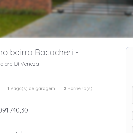
no bairro Bacacheri -
Solare Di Veneza
1
Vaga(s) de garagem
2
Banheiro(s)
091.740,30