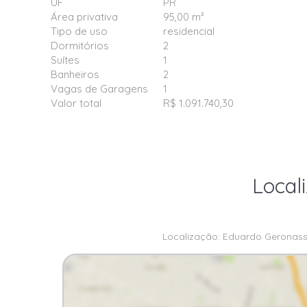
UF
PR
Área privativa
95,00 m²
Tipo de uso
residencial
Dormitórios
2
Suítes
1
Banheiros
2
Vagas de Garagens
1
Valor total
R$ 1.091.740,30
Local
Localização: Eduardo Geronasso